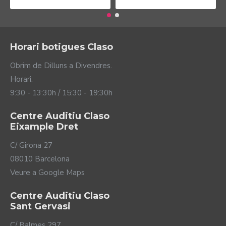
Horari botigues Claso
Obrim de Dilluns a Divendres.
Horari:
9:30 - 13:30h / 15:30 - 19:30h
Centre Auditiu Claso
Eixample Dret
C/ Girona 27
08010 Barcelona
Veure a Google Maps
Centre Auditiu Claso
Sant Gervasi
C/ Balmes 297