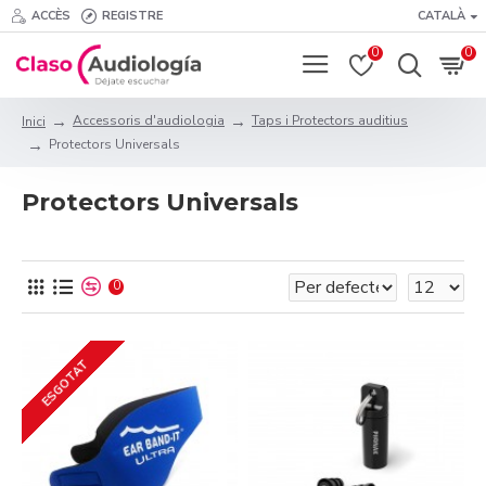
ACCÈS
REGISTRE
CATALÀ
0
0
Accessoris d'audiologia
Taps i Protectors auditius
Inici
Protectors Universals
Protectors Universals
0
ESGOTAT