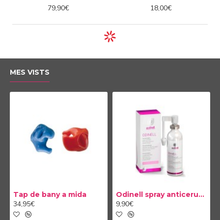
79,90€
18,00€
MES VISTS
Tap de bany a mida
Odinell spray anticerumen 50ml
34,95€
9,90€