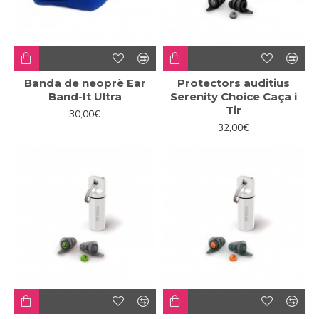
Banda de neoprè Ear
Protectors auditius
Band-It Ultra
Serenity Choice Caça i
Tir
30,00€
32,00€