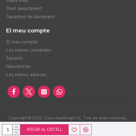
Mapa web
Dret desistiment
Garanties de lliurament
El meu compte
El meu compte
Les meves comandes
Favorits
Newsletter
Les meves adreces
Copyright ©
2026
, Claso Audiología S.L. Tots els drets reservats.
AFEGIR AL CISTELL