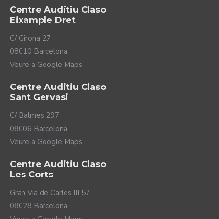
Còmode, resistent i fàcil d'utilitzar.
Centre Auditiu Claso
Compatible amb els sistemes de bobina.
Eixample Dret
Connectivitat amb un nombre il·limitat
d'audiòfons.
C/ Girona 27
08010 Barcelona
Veure a Google Maps
Centre Auditiu Claso
Sant Gervasi
C/ Balmes 297
08006 Barcelona
Veure a Google Maps
Centre Auditiu Claso
Les Corts
Gran Via de Carles III 57
08028 Barcelona