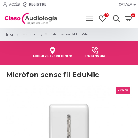
ACCÈS
REGISTRE
CATALÀ
0
0
Educació
Micròfon sense fil EduMic
Inici
Localitza el teu centre
Truca'ns ara
Micròfon sense fil EduMic
-25 %