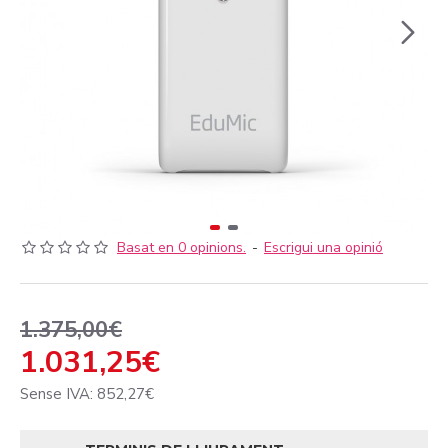
Basat en 0 opinions.
-
Escrigui una opinió
1.375,00€
1.031,25€
Sense IVA: 852,27€