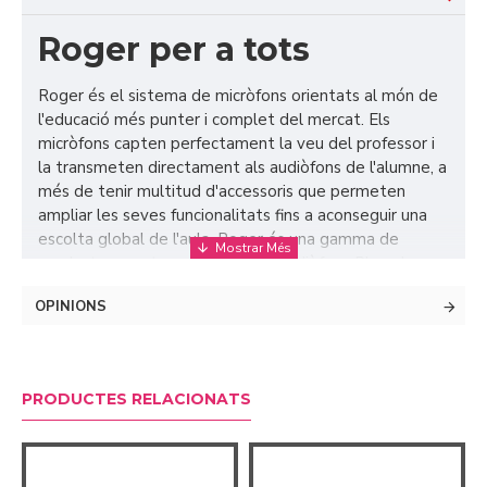
Roger per a tots
Roger és el sistema de micròfons orientats al món de
l'educació més punter i complet del mercat. Els
micròfons capten perfectament la veu del professor i
la transmeten directament als audiòfons de l'alumne, a
més de tenir multitud d'accessoris que permeten
ampliar les seves funcionalitats fins a aconseguir una
escolta global de l'aula. Roger és una gamma de
productes creats per la marca d'audiòfons Phonak
però, per sort, no només estan orientats als seus
OPINIONS
usuaris i poden ser compatibles amb diferents marques
i implants. D'aquesta manera, el receptor Roger X
serveix perquè els usuaris d'altres marques d'audiòfons
i implants puguin gaudir dels avantatges de Roger.
PRODUCTES RELACIONATS