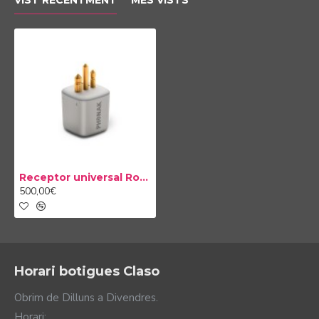
VIST RECENTMENT
MES VISTS
Versió 02: pensat per a nens i estudiants.
Aquesta versió permet una compatibilitat total
amb tots els micròfons Roger, ja siguin els creats
per a l'aula com als productes Roger orientats a
adults.
Versió 03: pensat per a adults. Compatible amb
els models Roger dissenyats per a adults i
excloent-ne els micròfons específics per a l'aula.
Receptor universal Roger X
500,00€
Horari botigues Claso
Obrim de Dilluns a Divendres.
Horari: