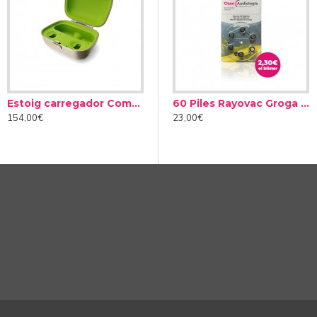
Estoig carregador Combi BTE
nts Dry Brik II
Spray de neteja Audinell 100ml
60 Piles Rayovac Groga tipus 10 (10 packs)
154,00€
12,00€
23,00€
ls seus nous Audéo Infinio. Aquest conjunt de sistemes aconsegu
otes que entens molt més les converses a qualsevol ambient.
a empenta de força extra a les veus especialment suaus o que es
ari. S'ha acabat haver d'estar especialment atent per entendre aqu
ue els teus audiòfons detectin la font de veu principal. D'aque
arrere i així et garanteixen que puguis entendre la parla des de qual