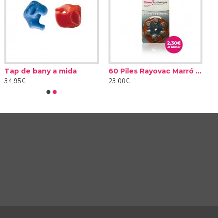
Tap de bany a mida
60 Piles Rayovac Marró tipus 312 (10 packs)
34,95€
23,00€
eix no només que escoltis més alt sinó que totes les
 troben a certa distància als ambients sonors més
esta persona que sempre parla molt baixet!
sta manera, els teus Audéo centren els seus micròfons en
sevol direcció.