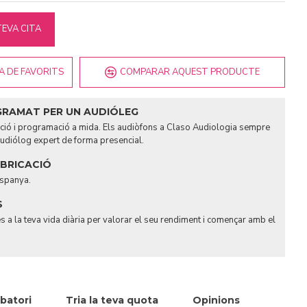
TEVA CITA
TA DE FAVORITS
COMPARAR AQUEST PRODUCTE
GRAMAT PER UN AUDIÓLEG
tació i programació a mida. Els audiòfons a Claso Audiologia sempre
udiólog expert de forma presencial.
ABRICACIÓ
Espanya.
S
s a la teva vida diària per valorar el seu rendiment i començar amb el
batori
Tria la teva quota
Opinions