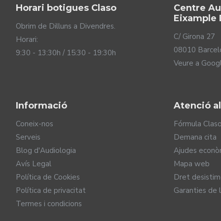
Horari botigues Claso
Centre Au
Eixample 
Obrim de Dilluns a Divendres.
C/ Girona 27
Horari:
08010 Barcel
9:30 - 13:30h / 15:30 - 19:30h
Veure a Goog
Informació
Atenció al
Coneix-nos
Fórmula Clas
Serveis
Demana cita
Blog d'Audiologia
Ajudes econò
Avís Legal
Mapa web
Major comoditat en entor
Política de Cookies
Dret desisti
Política de privacitat
Garanties de 
Mantenir una conversa fluida en un ambient sorollós i canvi
Termes i condicions
audiòfons Audéo Infinio incorporen un sensor de movimen