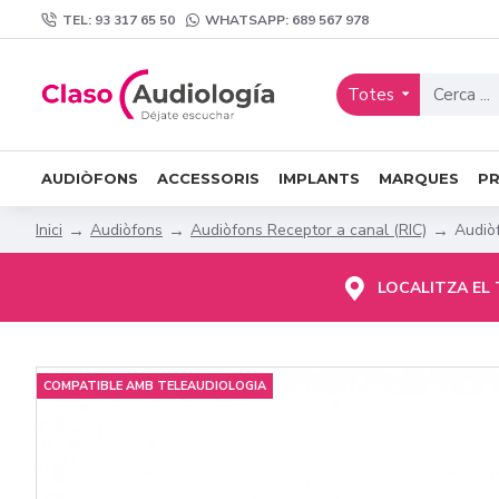
TEL: 93 317 65 50
WHATSAPP: 689 567 978
Totes
AUDIÒFONS
ACCESSORIS
IMPLANTS
MARQUES
P
Audiòfons
Audiòfons Receptor a canal (RIC)
Audiòf
Inici
LOCALITZA EL
COMPATIBLE AMB TELEAUDIOLOGIA