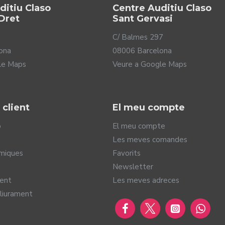
ditiu Claso
Centre Auditiu Claso
Dret
Sant Gervasi
C/ Balmes 297
ona
08006 Barcelona
le Maps
Veure a Google Maps
 client
El meu compte
o
El meu compte
Les meves comandes
miques
Favorits
Newsletter
ns sorollosos
ment
Les meves adreces
lliurament
ant és una de les dificultats principals que han d'afrontar les pe
t amb el qual poden detectar els teus gestos i moviments per apl