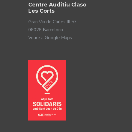
Centre Auditiu Claso
Les Corts
Gran Via de Carles III 57
08028 Barcelona
Veure a Google Maps
rsones amb pèrdua auditiva. Per solucionar-ho, els
icar aquestes dades al funcionament dels teus audiòfons.