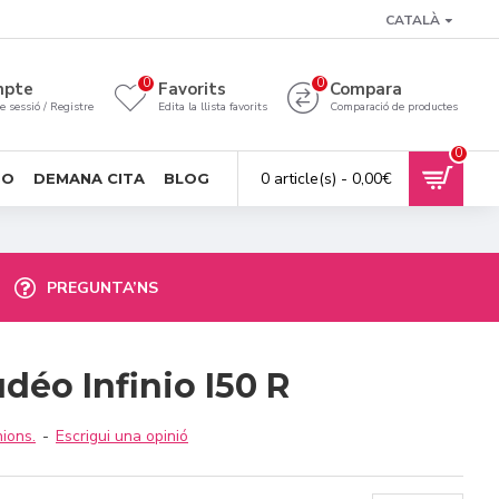
CATALÀ
0
0
mpte
Favorits
Compara
de sessió / Registre
Edita la llista favorits
Comparació de productes
0
0 article(s) - 0,00€
SO
DEMANA CITA
BLOG
PREGUNTA’NS
déo Infinio I50 R
ions.
-
Escrigui una opinió