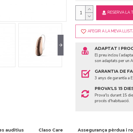
RESERVA LA 
AFEGIR A LA MEVA LLIS
ADAPTAT I PRO
El preu inclou l’adap
son adaptats per un A
GARANTIA DE F
3 anys de garantía a 
PROVA'LS 15 DIE
Prova'ls durant 15 die
procés d'habituació.
s auditius
Claso Care
Assegurança pèrdua i ro