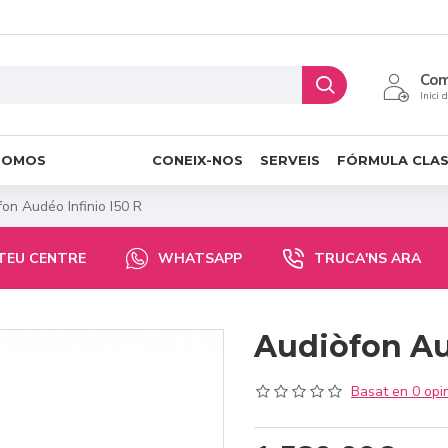
Co
Inici 
ROMOS
CONEIX-NOS
SERVEIS
FÓRMULA CLA
on Audéo Infinio I50 R
 TEU CENTRE
WHATSAPP
TRUCA'NS ARA
Audiòfon Au
Basat en 0 opin