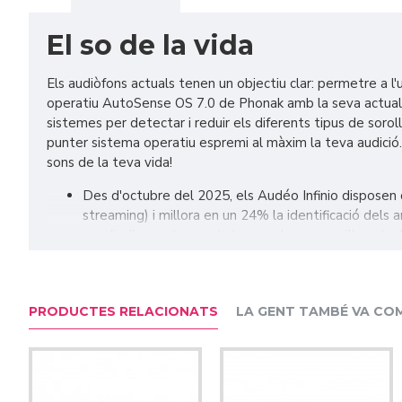
El so de la vida
Els audiòfons actuals tenen un objectiu clar: permetre a 
operatiu AutoSense OS 7.0 de Phonak amb la seva actualitz
sistemes per detectar i reduir els diferents tipus de sorol
punter sistema operatiu espremi al màxim la teva audició. T
sons de la teva vida!
Des d'octubre del 2025, els Audéo Infinio disposen 
streaming) i millora en un 24% la identificació dels
gaudir d'aquests avantatges amb una senzilla actual
PRODUCTES RELACIONATS
LA GENT TAMBÉ VA CO