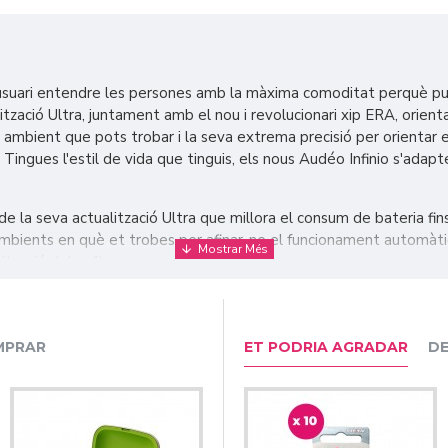
l'usuari entendre les persones amb la màxima comoditat perquè pu
ació Ultra, juntament amb el nou i revolucionari xip ERA, orienta
l ambient que pots trobar i la seva extrema precisió per orientar e
ingues l'estil de vida que tinguis, els nous Audéo Infinio s'adapte
de la seva actualització Ultra que millora el consum de bateria fi
 ambients en què et trobes per afinar-ne el funcionament automàtic
ització del software.
MPRAR
ET PODRIA AGRADAR
DE