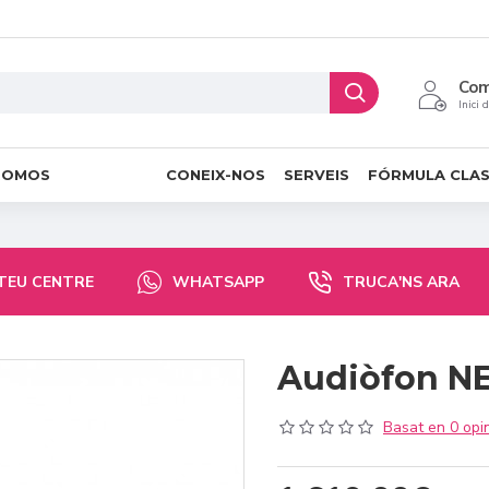
Co
Inici 
ROMOS
CONEIX-NOS
SERVEIS
FÓRMULA CLA
 TEU CENTRE
WHATSAPP
TRUCA'NS ARA
Audiòfon NE
Basat en 0 opin