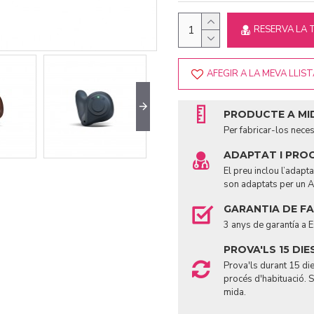
RESERVA LA 
AFEGIR A LA MEVA LLIS
PRODUCTE A MI
Per fabricar-los nece
ADAPTAT I PRO
El preu inclou l’adap
son adaptats per un A
GARANTIA DE F
3 anys de garantía a 
PROVA'LS 15 DIE
Prova'ls durant 15 die
procés d'habituació. 
mida.