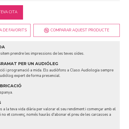
TEVA CITA
TA DE FAVORITS
COMPARAR AQUEST PRODUCTE
DA
ssitem prendre les impressions de les teves oïdes.
GRAMAT PER UN AUDIÓLEG
tació i programació a mida. Els audiòfons a Claso Audiologia sempre
udiólog expert de forma presencial.
ABRICACIÓ
Espanya.
S
s a la teva vida diària per valorar el seu rendiment i començar amb el
Si no et convenç, només hauràs d'abonar el preu de les carcasses a