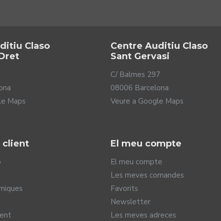
ditiu Claso
Centre Auditiu Claso
Dret
Sant Gervasi
C/ Balmes 297
ona
08006 Barcelona
le Maps
Veure a Google Maps
 client
El meu compte
o
El meu compte
r
Les meves comandes
miques
Favorits
l millor de dos mons. D'una banda, utilitza l'estètica dels auric
ble per donar-te un dia sencer d'ús. D'altra banda, els audiòfons i
Newsletter
NEXIA ITC ajunten el disseny més modern al costat de la tecnolog
ment
Les meves adreces