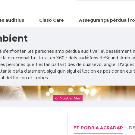
s auditius
Claso Care
Assegurança pèrdua i ro
mbient
è s'enfronten les persones amb pèrdua auditiva i el desafiament m
la direccionalitat total en 360 º dels audiòfons ReSound. Amb aq
les persones que t'estan parlant des de qualsevol angle. D'aquesta 
ar la parla clarament, sigui quin sigui el lloc on es posicionen e
al del lloc on et trobes.
ET PODRIA AGRADAR
DE