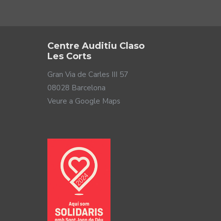
Centre Auditiu Claso
Les Corts
Gran Via de Carles III 57
08028 Barcelona
Veure a Google Maps
ulars sense fil actuals perquè et sentis completament
 el carregador es fabriquen a mida perquè et resultin
ia auditiva més capdavantera en un sol aparell.