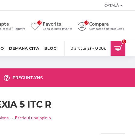
CATALÀ
0
0
mpte
Favorits
Compara
de sessió / Registre
Edita la llista favorits
Comparació de productes
0
0 article(s) - 0,00€
SO
DEMANA CITA
BLOG
PREGUNTA’NS
XIA 5 ITC R
ions.
-
Escrigui una opinió