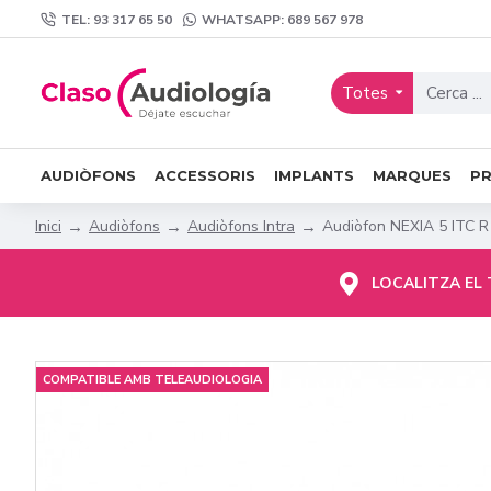
TEL: 93 317 65 50
WHATSAPP: 689 567 978
Totes
AUDIÒFONS
ACCESSORIS
IMPLANTS
MARQUES
P
Audiòfons
Audiòfons Intra
Audiòfon NEXIA 5 ITC R
Inici
LOCALITZA EL
COMPATIBLE AMB TELEAUDIOLOGIA