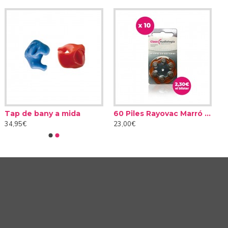
Tap de bany a mida
60 Piles Rayovac Marró tipus 312 (10 packs)
34,95€
23,00€
tra ideat per centrar-te exclusivament en la persona que
en molt més els sons dels costats i prioritzen
 del teu entorn però et permet entendre en els ambients
ctivar aquests sistemes mitjançant l'aplicació ReSound