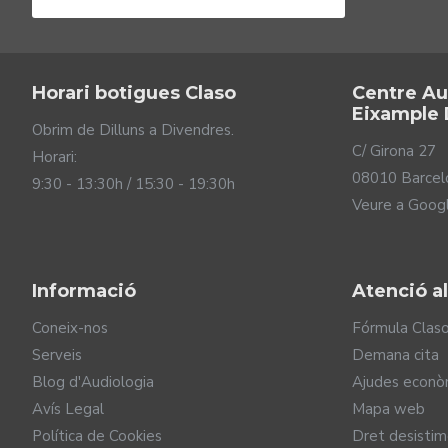
Horari botigues Claso
Centre Au
Eixample 
Obrim de Dilluns a Divendres.
C/ Girona 27
Horari:
08010 Barcel
9:30 - 13:30h / 15:30 - 19:30h
Veure a Goog
Informació
Atenció al
Coneix-nos
Fórmula Clas
El disseny més innovado
Serveis
Demana cita
Blog d'Audiologia
Ajudes econò
El nou model d'audiòfons a mida ReSound NEXIA ITC uneix e
segur portant-los i fes servir la seva tecnologia recarrega
Avís Legal
Mapa web
còmodes de portar i fàcils de manejar. Els nous ReSound 
Política de Cookies
Dret desisti