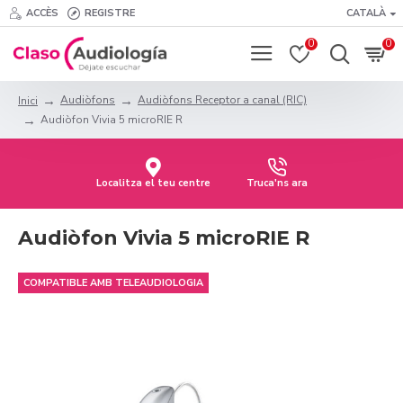
ACCÈS
REGISTRE
CATALÀ
0
0
Audiòfons
Audiòfons Receptor a canal (RIC)
Inici
Audiòfon Vivia 5 microRIE R
Localitza el teu centre
Truca'ns ara
Audiòfon Vivia 5 microRIE R
COMPATIBLE AMB TELEAUDIOLOGIA