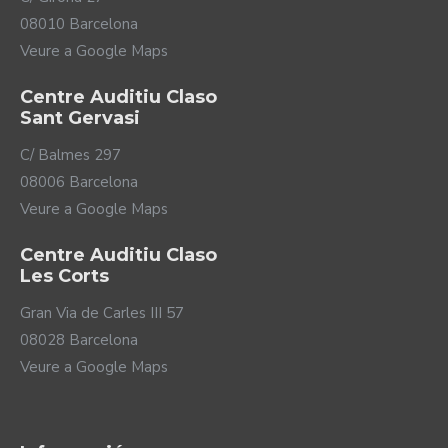
el llenguatge. A més, aquesta reducció de soroll la
08010 Barcelona
realitza de manera diferent depenent de l'origen del
Veure a Google Maps
soroll ja que, per exemple, no és el mateix un soroll
continu de fons que un que passa de cop. D'aquesta
Centre Auditiu Claso
manera, els Vivia eliminen les distraccions i
Sant Gervasi
proporcionen una claredat de so excel·lent per a la
parla, cosa que permet reduir l'esforç a l'hora
C/ Balmes 297
d'escoltar.
08006 Barcelona
Veure a Google Maps
Centre Auditiu Claso
Les Corts
Gran Via de Carles III 57
08028 Barcelona
Veure a Google Maps