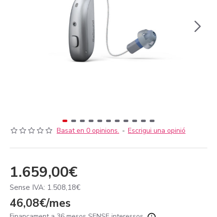
Basat en 0 opinions.
-
Escrigui una opinió
1.659,00€
Sense IVA: 1.508,18€
46,08€/mes
Finançament a 36 mesos SENSE interessos.