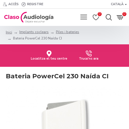
ACCÈS
REGISTRE
CATALÀ
0
0
Implants coclears
Piles i bateries
Inici
Bateria PowerCel 230 Naída CI
Localitza el teu centre
Truca'ns ara
Bateria PowerCel 230 Naída CI