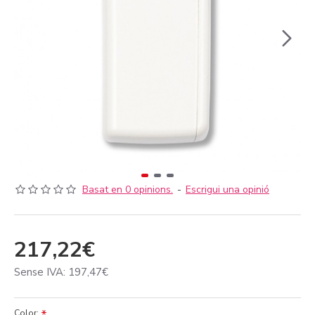
Basat en 0 opinions.
-
Escrigui una opinió
217,22€
Sense IVA: 197,47€
Color: