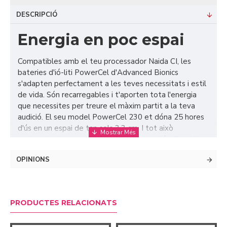
DESCRIPCIÓ
Energia en poc espai
Compatibles amb el teu processador Naida CI, les
bateries d'ió-liti PowerCel d'Advanced Bionics
s'adapten perfectament a les teves necessitats i estil
de vida. Són recarregables i t'aporten tota l'energia
que necessites per treure el màxim partit a la teva
audició. El seu model PowerCel 230 et dóna 25 hores
d'ús en un espai de tan sols 3,3 cm. I tot això
contaminant menys que les piles d'un sol ús. Gaudeix
del dia amb Advanced Bionics!
OPINIONS
PRODUCTES RELACIONATS