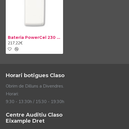
amb el teu processador.
Bateria PowerCel 230 Naída CI
217,22€
Horari botigues Claso
Obrim de Dilluns a Divendres.
Horari:
9:30 - 13:30h / 15:30 - 19:30h
Centre Auditiu Claso
Eixample Dret