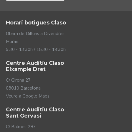
qualsevol font d'alimentació que accepti un port
USB 2.0.
Horari botigues Claso
Obrim de Dilluns a Divendres.
Horari:
9:30 - 13:30h / 15:30 - 19:30h
Centre Auditiu Claso
Eixample Dret
C/ Girona 27
08010 Barcelona
Veure a Google Maps
Centre Auditiu Claso
Sant Gervasi
C/ Balmes 297