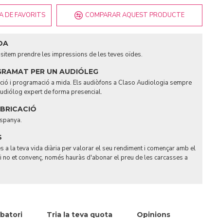
TA DE FAVORITS
COMPARAR AQUEST PRODUCTE
DA
ssitem prendre les impressions de les teves oïdes.
GRAMAT PER UN AUDIÓLEG
tació i programació a mida. Els audiòfons a Claso Audiologia sempre
udiólog expert de forma presencial.
ABRICACIÓ
Espanya.
S
s a la teva vida diària per valorar el seu rendiment i començar amb el
Si no et convenç, només hauràs d'abonar el preu de les carcasses a
batori
Tria la teva quota
Opinions