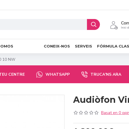
Co
Inici 
ROMOS
CONEIX-NOS
SERVEIS
FÓRMULA CLA
I30 10 NW
 TEU CENTRE
WHATSAPP
TRUCA'NS ARA
Audiòfon Vir
Basat en 0 opin