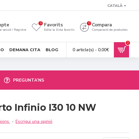
CATALÀ
0
0
mpte
Favorits
Compara
de sessió / Registre
Edita la llista favorits
Comparació de productes
0
0 article(s) - 0,00€
SO
DEMANA CITA
BLOG
PREGUNTA’NS
to Infinio I30 10 NW
ions.
-
Escrigui una opinió