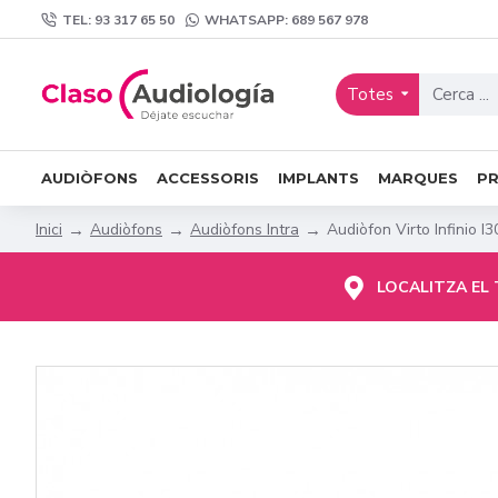
TEL: 93 317 65 50
WHATSAPP: 689 567 978
Totes
AUDIÒFONS
ACCESSORIS
IMPLANTS
MARQUES
P
Audiòfons
Audiòfons Intra
Audiòfon Virto Infinio 
Inici
LOCALITZA EL