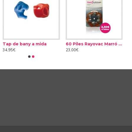
Tap de bany a mida
60 Piles Rayovac Marró tipus 312 (10 packs)
34,95€
23,00€
usiva tecnologia SmartSpeech de Phonak que et permet
ge.
ats amb Speech Enhancer (Emfatitzador de la parla), un