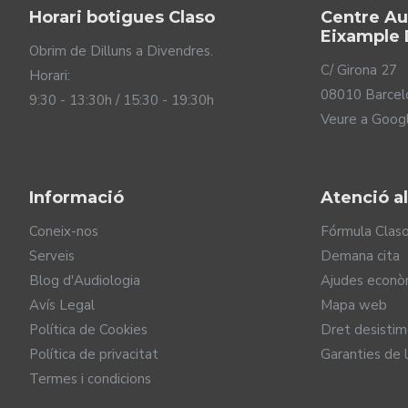
Horari botigues Claso
Centre Au
Eixample 
Obrim de Dilluns a Divendres.
C/ Girona 27
Horari:
08010 Barcel
9:30 - 13:30h / 15:30 - 19:30h
Veure a Goog
Informació
Atenció al
Més comprensió en entor
Coneix-nos
Fórmula Clas
Serveis
Demana cita
Una de les principals dificultats a què s'enfronta una pers
Blog d'Audiologia
Ajudes econò
que t'envolta per facilitar la comprensió de la parla als e
Avís Legal
Mapa web
Vivim envoltats de sorolls molt diferents entre ells.
Política de Cookies
Dret desisti
També ens trobem sorolls suaus però que sonen sense
Política de privacitat
Garanties de 
en la naturalesa d'aquests sorolls i els atenuen de
Termes i condicions