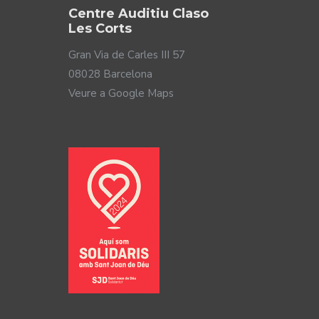
Centre Auditiu Claso
Les Corts
Gran Via de Carles III 57
08028 Barcelona
Veure a Google Maps
 sorollós. Els audiòfons Virto Infinio redueixen el soroll
ltres que succeeixen de cop com un plat que cau a terra.
ls teus audiòfons Virto Infinio reconeixen les diferències