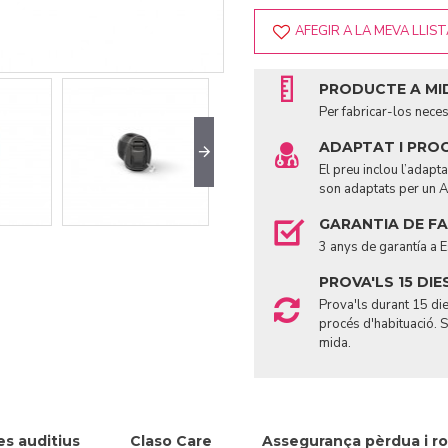
AFEGIR A LA MEVA LLIS
PRODUCTE A MI
Per fabricar-los nece
ADAPTAT I PRO
El preu inclou l’adap
son adaptats per un A
GARANTIA DE F
3 anys de garantía a 
PROVA'LS 15 DIE
Prova'ls durant 15 die
procés d'habituació. 
mida.
s auditius
Claso Care
Assegurança pèrdua i ro