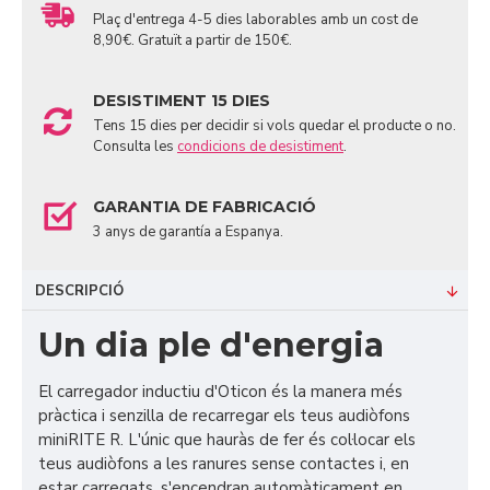
Plaç d'entrega 4-5 dies laborables amb un cost de
8,90€. Gratuït a partir de 150€.
DESISTIMENT 15 DIES
Tens 15 dies per decidir si vols quedar el producte o no.
Consulta les
condicions de desistiment
.
GARANTIA DE FABRICACIÓ
3 anys de garantía a Espanya.
DESCRIPCIÓ
Un dia ple d'energia
El carregador inductiu d'Oticon és la manera més
pràctica i senzilla de recarregar els teus audiòfons
miniRITE R. L'únic que hauràs de fer és col·locar els
teus audiòfons a les ranures sense contactes i, en
estar carregats, s'encendran automàticament en