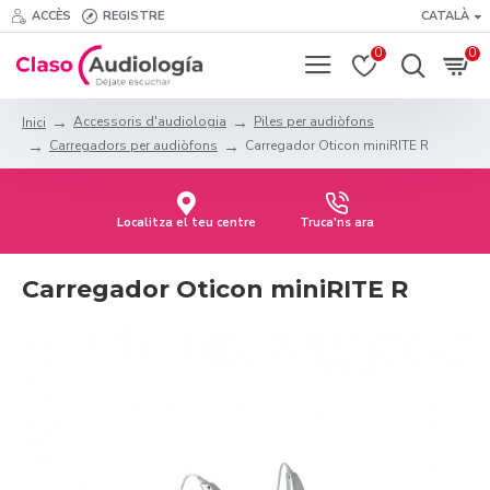
ACCÈS
REGISTRE
CATALÀ
0
0
Accessoris d'audiologia
Piles per audiòfons
Inici
Carregadors per audiòfons
Carregador Oticon miniRITE R
Localitza el teu centre
Truca'ns ara
Carregador Oticon miniRITE R