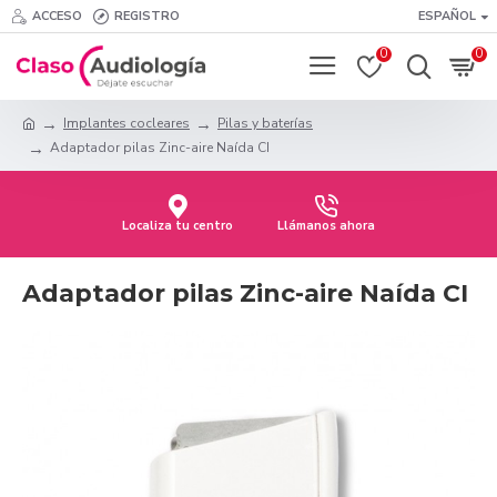
ACCESO
REGISTRO
ESPAÑOL
0
0
Implantes cocleares
Pilas y baterías
Adaptador pilas Zinc-aire Naída CI
Localiza tu centro
Llámanos ahora
Adaptador pilas Zinc-aire Naída CI