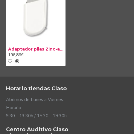
Naída CI Q90.
Aproximadamente 31 horas de energía en
función de su uso.
Disponible en varios colores para combinarlo con
tu procesador.
Adaptador pilas Zinc-aire Naída CI
196,86€
Horario tiendas Claso
Abrimos de Lunes a Viernes.
Horario:
9:30 - 13:30h / 15:30 - 19:30h
Centro Auditivo Claso