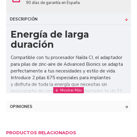
90 días de garantía en España.
DESCRIPCIÓN
Energía de larga
duración
Compatible con tu procesador Naída CI, el adaptador
para pilas de zinc-aire de Advanced Bionics se adapta
perfectamente a tus necesidades y estilo de vida.
Introduce 2 pilas 675 especiales para implantes
y disfruta de toda la energía que necesitas sin
preocuparte de cargadores. Este adaptador te da 31
horas de uso en un pequeño espacio de tan solo 2,7
cm. ¡Disfruta al máximo de tu audición con Advanced
OPINIONES
Bionics!
PRODUCTOS RELACIONADOS