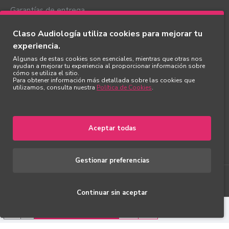
Garantías de entrega
Mi cuenta
Claso Audiología utiliza cookies para mejorar tu
experiencia.
Mi cuenta
Algunas de estas cookies son esenciales, mientras que otras nos
Mis pedidos
ayudan a mejorar tu experiencia al proporcionar información sobre
cómo se utiliza el sitio.
Favoritos
Para obtener información más detallada sobre las cookies que
utilizamos, consulta nuestra
Política de Cookies
.
Newsletter
Mis direcciones
Aceptar todas
Gestionar preferencias
Copyright ©
2026
, Claso Audiología S.L. Todos los derechos
reservados.
Continuar sin aceptar
AÑADIR A LA CESTA