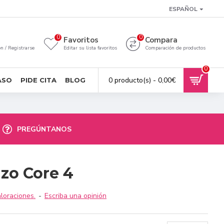
ESPAÑOL
0
0
a
Favoritos
Compara
ón / Registrarse
Editar su lista favoritos
Comparación de productos
0
0 producto(s) - 0,00€
ASO
PIDE CITA
BLOG
PREGÚNTANOS
zo Core 4
loraciones.
-
Escriba una opinión