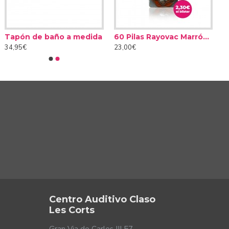
Tapón de baño a medida
60 Pilas Rayovac Marrón tipo 312 (10 packs)
34,95€
23,00€
idos son iguales. Existen ruidos más o menos continuos
que se cae al suelo o sonidos suaves como el de un aire
nalizan el entorno sonoro que te rodea para eliminar
terísticas y así actuando de manera distinta dependiendo
Centro Auditivo Claso
Les Corts