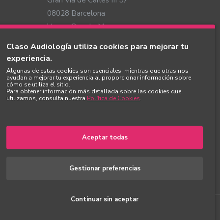
Gran Via de Carles III 57
08028 Barcelona
Ver en Google Maps
Claso Audiología utiliza cookies para mejorar tu
experiencia.
Algunas de estas cookies son esenciales, mientras que otras nos
ayudan a mejorar tu experiencia al proporcionar información sobre
cómo se utiliza el sitio.
Para obtener información más detallada sobre las cookies que
utilizamos, consulta nuestra
Política de Cookies
.
onexión Auracast que te permite disfrutar de la máxima
rlos como auriculares inalámbricos para llamadas,
a Android que ofrezcan Bluetooth 5.3. Además, esta nueva
Aceptar todas
co que lo incorpore, como ordenadores, televisores... Por
lementen como, por ejemplo, teatros, cines, la megafonía
Gestionar preferencias
Continuar sin aceptar