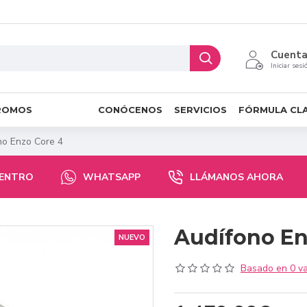
Cuent
Iniciar sesi
ROMOS
CONÓCENOS
SERVICIOS
FÓRMULA CL
no Enzo Core 4
CENTRO
WHATSAPP
LLÁMANOS AHORA
Audífono En
NUEVO
Basado en 0 va