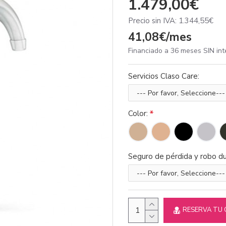
1.479,00€
Precio sin IVA: 1.344,55€
41,08€/mes
Financiado a 36 meses SIN in
Servicios Claso Care:
Color:
Seguro de pérdida y robo du
RESERVA TU 