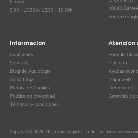
C/ Girona 27
Horario:
08010 Barcel
9:30 - 13:30h / 15:30 - 19:30h
Ver en Googl
Información
Atención a
Lo último en conectivid
Conócenos
Fórmula Clas
Servicios
Pide cita
Los audífonos ReSound Core incorporan la última tecnolo
Blog de Audiología
Ayudas econó
calidad de sonido con el menor consumo. De esta manera, o
Aviso Legal
Mapa web
mensajes de audio, música, vídeo por streaming... Esta c
Política de Cookies
Derecho desi
generación de Bluetooth utiliza el protocolo de conexión 
Política de privacidad
Garantías de 
otro lado, el protocolo está diseñado para que en un fut
de aeropuertos...
Términos y condiciones
Copyright ©
2026
, Claso Audiología S.L. Todos los derechos reserva