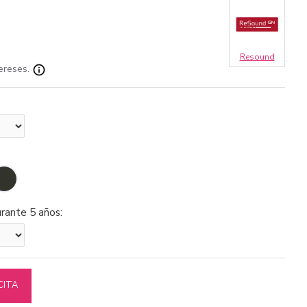
Resound
tereses.
rante 5 años:
CITA