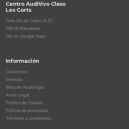
Centro Auditivo Claso
Les Corts
Gran Via de Carles III 57
08028 Barcelona
Ver en Google Maps
Información
A la última
Conócenos
en conectividad
Servicios
Blog de Audiología
Los audífonos ReSound Enzo IA están a la última en
Aviso Legal
conectividad. Estos audífonos incorporan la última
Política de Cookies
tecnología Bluetooth LE (Low Energy) que incluye el
Política de privacidad
nuevo sistema de conexión Auracast que garantiza la
máxima calidad de sonido con el menor consumo. De
Términos y condiciones
esta manera, disfrutas de una excelente conexión