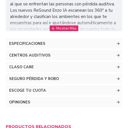
al que se enfrentan las personas con pérdida auditiva.
Los nuevos ReSound Enzo IA escanean los 360º a tu
alrededor y clasifican los ambientes en los que te
encuentras para así ir ajustándose automáticamente a
tus necesidades auditivas. Al tener en cuenta todo tu
alrededor, los Enzo IA te aportan toda la información
auditiva que tu cerebro necesita para disfrutar de una
ESPECIFICACIONES
audición lo más natural posible a la vez que se
aseguran que percibes el habla desde todas las
CENTROS AUDITIVOS
direcciones, sea cuál sea el lugar en el que se
posicionan tus acompañantes.
CLASO CARE
SEGURO PÉRDIDA Y ROBO
ESCOGE TU CUOTA
OPINIONES
PRODUCTOS RELACIONADOS