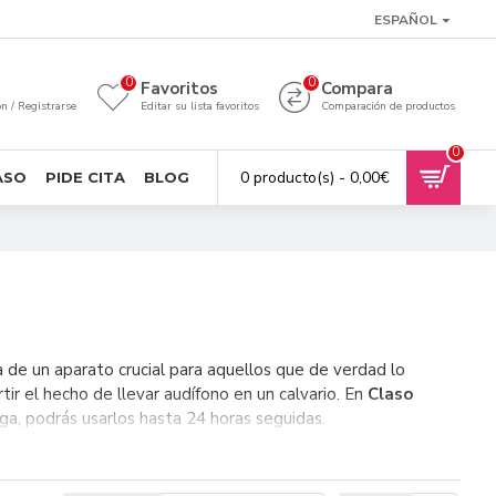
ESPAÑOL
0
0
a
Favoritos
Compara
ón / Registrarse
Editar su lista favoritos
Comparación de productos
0
0 producto(s) - 0,00€
ASO
PIDE CITA
BLOG
 de un aparato crucial para aquellos que de verdad lo
r el hecho de llevar audífono en un calvario. En
Claso
rga, podrás usarlos hasta 24 horas seguidas.
a. Hecha de Ión-Litio, este material tiene una gran
construidas las baterías de los audífonos hasta la fecha.