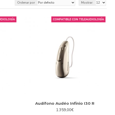
carga de apenas 3 horas podrás aguantar un día entero sin
Ordenar por
Mostrar:
able, y las baterías hechas de este material raramente se
UDIOLOGÍA
COMPATIBLE CON TELEAUDIOLOGÍA
ros (puesto que la tecnología auditiva utilizada en su
mente, a nivel de usabilidad, no tendrás que estar pendiente
cargar tu audífono cada noche en su estuche cargador,
a antes de quedarse sin batería, dándote tiempo de darle una
onitorear constantemente el nivel de carga a través de una
ntribuyen a mejorar el estado del medio ambiente, sino que
na forma de no impactar el medio ambiente de forma
as una idea, un audífono no recargable usa de media 60 pilas
Audífono Audéo Infinio I30 R
1.359,00€