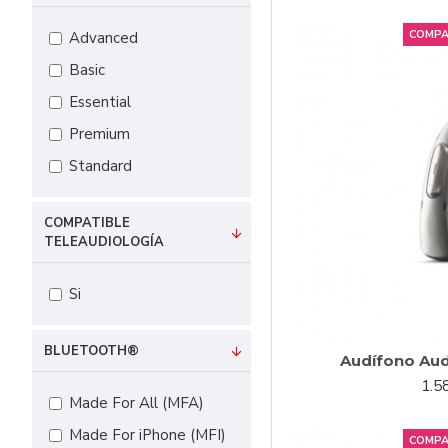
COMPA
Advanced
Basic
Essential
Premium
Standard
COMPATIBLE
TELEAUDIOLOGÍA
Si
BLUETOOTH®
Audífono Audé
1.5
Made For All (MFA)
Made For iPhone (MFI)
COMPA