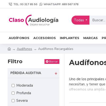
TEL: 93 317 65 50
WHATSAPP: 689 567 978
Todas
AUDÍFONOS
ACCESORIOS
IMPLANTES
MARCAS
P
Audífonos
Audífonos Recargables
Filtro
Audífonos
Borrar
PÉRDIDA AUDITIVA
Uno de los principales
necesitan, y tener que
Moderada
ofrecemos una amplia
Profunda
El elemento más impo
Severa
capacidad para almacen