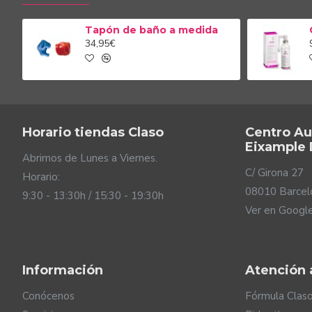
Audífono Encan
1.2
COMPA