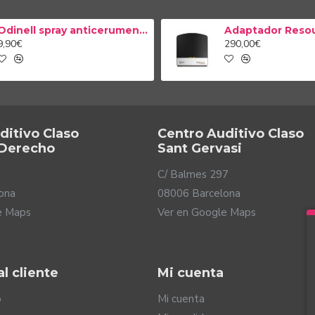
ta 100 miniBTE R
Audífono Encanta 100 mini
99,00€
1.299,00€
TIBLE CON TELEAUDIOLOGÍA
COMPATIBLE CON TELEA