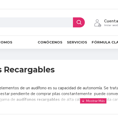
Cuent
Iniciar sesi
ROMOS
CONÓCENOS
SERVICIOS
FÓRMULA CL
 Recargables
 elementos de un audífono es su capacidad de autonomía. Se trata
 estar pendiente de comprar pilas constantemente puede converti
 gama de
audífonos recargables
de alta calidad; con una sola ca
rtante de estos
audífonos recargables
es, obviamente, la baterí
ar energía, muy por encima de los materiales con los que estaban 