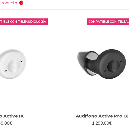
producto
dífonos son muy pequeñas y su consumo es bastante bajo; en una 
0
batería de tu audífono. El Ión-Litio es además un material muy dur
 6 años de uso.
TIBLE CON TELEAUDIOLOGÍA
COMPATIBLE CON TELEA
o los audífonos recargables no ofrecen ninguna ventaja sobre los ot
a), es evidente que sí encontrarás ventajas a otros niveles. Obvia
A nivel de manipulación, tu única preocupación pasará por poner a 
inguna dificultad ni requiere de ninguna manipulación compleja.
 olvidara cargar tu audífono una noche, este te avisará media hor
 acabar de pasar el día. Incluso en modelos avanzados puedes m
trol
.
ue los audífonos recargables que encontrarás en
Claso
no solo co
 ahorrar de forma substancial. No usar pilas es evidentemente u
ue comprar pilas en 6 años es un evidente ahorro. Para que te hag
jas!
 Active IX
Audífono Active Pro IX
49,00€
1.299,00€