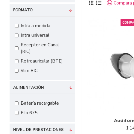
Compara 
Las baterías de los au
tener que recargar la 
FORMATO
estropean antes de los
COMPA
Intra a medida
Si bien a nivel auditiv
fabricación es la mism
Intra universal
de cambiar las pilas. 
Receptor en Canal
proceso que no tiene n
(RIC)
Si por un casual se te
Retroauricular (BTE)
carga momentánea para
Slim RIC
app móvil,
RemoteCon
Por último, destacar q
ALIMENTACIÓN
también te ayudarán a
negativa, y no tener q
al año. ¡Todo son venta
Batería recargable
Pila 675
Audífono
1.1
NIVEL DE PRESTACIONES