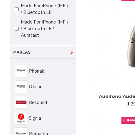
Made For iPhone (MFI)
/ Bluetooth LE
Made For iPhone (MFI)
/ Bluetooth LE /
Auracast
MARCAS
Phonak
Oticon
Audífono Audé
Resound
1.2
Signia
COMPA
Bernafon