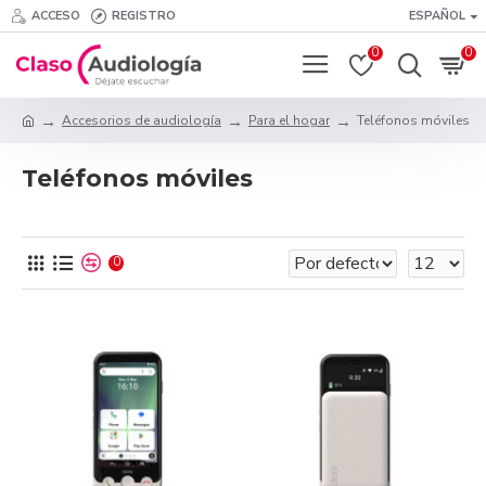
ACCESO
REGISTRO
ESPAÑOL
0
0
Accesorios de audiología
Para el hogar
Teléfonos móviles
Teléfonos móviles
0