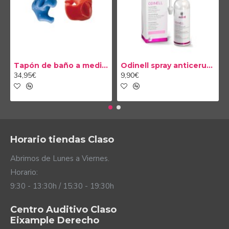
Tapón de baño a medida
Odinell spray anticerumen 50ml
34,95€
9,90€
Horario tiendas Claso
Abrimos de Lunes a Viernes.
Horario:
9:30 - 13:30h / 15:30 - 19:30h
Centro Auditivo Claso
Eixample Derecho