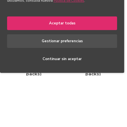
utilizamos, consulta nuestra
Política de Cookies
.
Aceptar todas
Gestionar preferencias
Continuar sin aceptar
300 Pilas Rayovac
300 Pilas Rayovac
Marrón tipo 312 (50
Naranja tipo 13 (50
packs)
packs)
75,00€
75,00€
MAS VISTOS