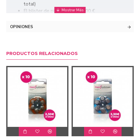
total)
El blister de pilas te sale a 2,00 €
Las pilas tipo 675 duran cerca de 15-20 días
cada una
OPINIONES
PRODUCTOS RELACIONADOS