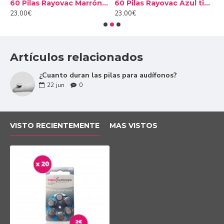
s Rayovac Naranja tipo 13 (10 packs)
60 Pilas Rayovac Marrón tipo 312 (10 packs)
60 Pilas Rayovac Azul tipo 675 (10 packs)
23,00€
23,00€
1
Artículos relacionados
¿Cuanto duran las pilas para audífonos?
22
jun
0
VISTO RECIENTEMENTE
MAS VISTOS