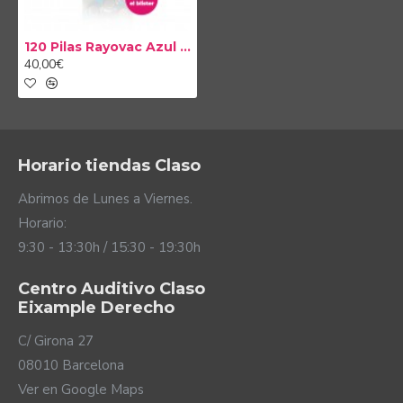
120 Pilas Rayovac Azul tipo 675 (20 packs)
40,00€
Horario tiendas Claso
Abrimos de Lunes a Viernes.
Horario:
9:30 - 13:30h / 15:30 - 19:30h
Centro Auditivo Claso
Eixample Derecho
C/ Girona 27
08010 Barcelona
Ver en Google Maps