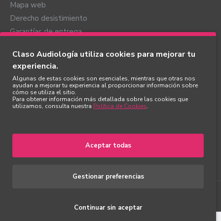
Mapa web
Derecho desistimiento
Garantías de entrega
Mi cuenta
Claso Audiología utiliza cookies para mejorar tu
experiencia.
Mi cuenta
Algunas de estas cookies son esenciales, mientras que otras nos
Mis pedidos
ayudan a mejorar tu experiencia al proporcionar información sobre
cómo se utiliza el sitio.
Favoritos
Para obtener información más detallada sobre las cookies que
utilizamos, consulta nuestra
Política de Cookies
.
Newsletter
Mis direcciones
Aceptar todas
Gestionar preferencias
Copyright ©
2026
, Claso Audiología S.L. Todos los derechos
reservados.
Continuar sin aceptar