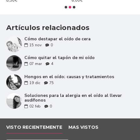
11,90€
6,90€
asegurándose que esté completamente limpio.
Hay que tener la precaución de no taponar la
salida del conducto del sonido.
Al ser natural, se puede usar diariamente sin
Artículos relacionados
ninguna clase de contraindicación.
Cómo destapar el oído de cera
15
nov
0
Cómo quitar el tapón de mi oído
07
mar
4
Hongos en el oído: causas y tratamientos
19
dic
75
Soluciones para la alergia en el oído al llevar
audífonos
02
feb
0
VISTO RECIENTEMENTE
MAS VISTOS