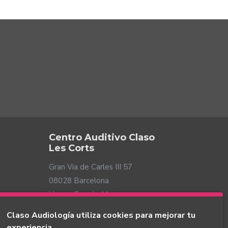
Centro Auditivo Claso
Les Corts
Gran Via de Carles III 57
08028 Barcelona
Ver en Google Maps
Claso Audiología utiliza cookies para mejorar tu
experiencia.