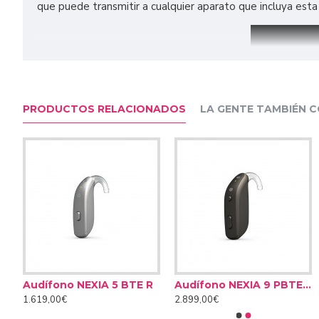
que puede transmitir a cualquier aparato que incluya esta 
PRODUCTOS RELACIONADOS
LA GENTE TAMBIÉN 
R
Audífono NEXIA 5 BTE R
Audífono NEXIA 9 PBTE R
Filtros anticerumen Cerustop
Pastillas secantes Dry Bri
1.619,00€
2.899,00€
8,50€
14,90€
Características: