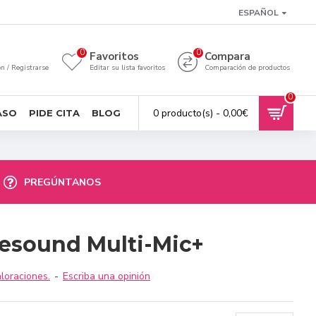
ESPAÑOL
0
0
a
Favoritos
Compara
ón / Registrarse
Editar su lista favoritos
Comparación de productos
0
0 producto(s) - 0,00€
ASO
PIDE CITA
BLOG
PREGÚNTANOS
esound Multi-Mic+
loraciones.
-
Escriba una opinión