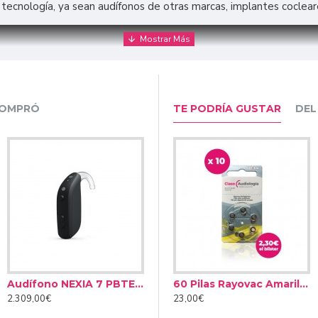
tecnología, ya sean audífonos de otras marcas, implantes cocleares
COMPRÓ
TE PODRÍA GUSTAR
DEL
Audífono NEXIA 7 PBTE R
k II
Spray de limpieza Audinell 100ml
60 Pilas Rayovac Amarilla tipo 10 (10 packs)
2.309,00€
12,00€
23,00€