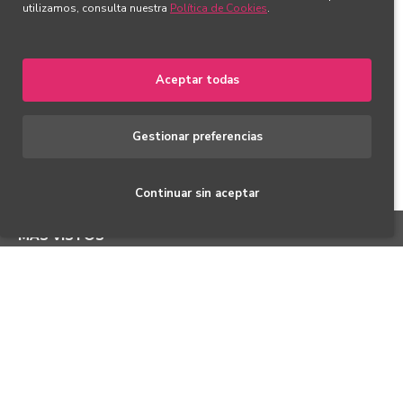
utilizamos, consulta nuestra
Política de Cookies
.
Aceptar todas
Gestionar preferencias
Astro 2 Hybrid
Astro 3 Hybrid
Earprotech
Earprotech
649,00€
799,00€
699,00€
Continuar sin aceptar
FILTRAR PRODUCTOS
MAS VISTOS