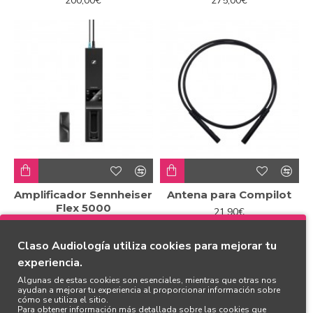
200,00€
275,00€
Amplificador Sennheiser
Antena para Compilot
Flex 5000
21,90€
269,00€
Claso Audiología utiliza cookies para mejorar tu
-7 %
experiencia.
Algunas de estas cookies son esenciales, mientras que otras nos
ayudan a mejorar tu experiencia al proporcionar información sobre
cómo se utiliza el sitio.
Para obtener información más detallada sobre las cookies que