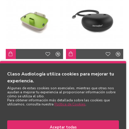
Base acumuladora
Cargador Alpha miniBTE
cargador
T R
Claso Audiología utiliza cookies para mejorar tu
145,00€
290,00€
experiencia.
Algunas de estas cookies son esenciales, mientras que otras nos
ayudan a mejorar tu experiencia al proporcionar información sobre
cómo se utiliza el sitio.
Para obtener información más detallada sobre las cookies que
utilizamos, consulta nuestra
Política de Cookies
.
Aceptar todas