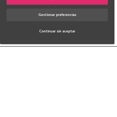
Gestionar preferencias
Cargador de escritorio
Cargador de escritorio
Bernafon
ReSound
Continuar sin aceptar
FILTRAR PRODUCTOS
290,00€
155,00€
MAS VISTOS