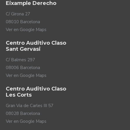
Eixample Derecho
C/ Girona 27
08010 Barcelona
Una completa gama de
Ver en Google Maps
accesorios
Centro Auditivo Claso
Para disfrutar de tu AquaCase, Advanced Bionics pone
Sant Gervasi
a tu disposición antenas acuáticas y diferentes
C/ Balmes 297
longitudes de cables acuáticos (ambos imprescindibles
08006 Barcelona
para escuchar en el agua). Además, también te ofrece
dos maneras de llevarlo puesto: un clip que mantendrá
Ver en Google Maps
fijo tu AquaCase en el lugar en que prefieras ponerlo y
un cordón para llevarlo colgado al cuello. Con estos
Centro Auditivo Claso
accesorios, AquaCase se adapta a tus necesidades sin
Les Corts
ningún problema.
Gran Via de Carles III 57
08028 Barcelona
Ver en Google Maps