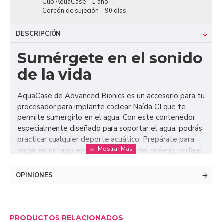
Clip AquaCase - 1 año
Cordón de sujeción - 90 días
DESCRIPCIÓN
Sumérgete en el sonido
de la vida
AquaCase de Advanced Bionics es un accesorio para tu
procesador para implante coclear Naída CI que te
permite sumergirlo en el agua. Con este contenedor
especialmente diseñado para soportar el agua, podrás
practicar cualquier deporte acuático. Prepárate para
nadar en un lago, explorar el fondo del océano, surfear
sobre las olas del mar o disputar un emocionante
encuentro de waterpolo. Con AquaCase, puedes
OPINIONES
hacerlo con toda la tranquilidad del mundo.
PRODUCTOS RELACIONADOS