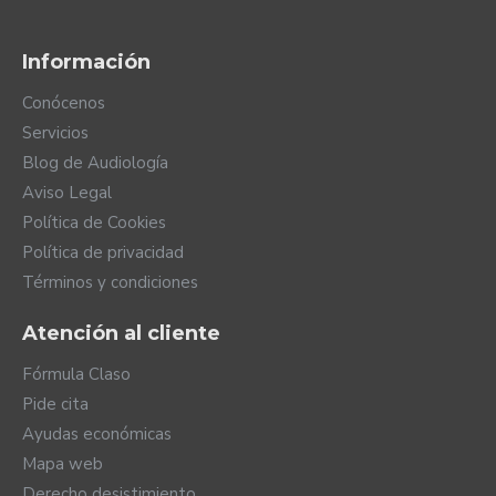
Información
Características:
Conócenos
Solo disponible en color blanco.
Servicios
Compatible con Naída CI Q30, Naída CI Q70 y
Blog de Audiología
Naída CI Q90.
Aviso Legal
Compatible con el implante HiRes Ultra.
Política de Cookies
Compatible con baterías PowerCel 110 mini,
PowerCel 110 y PowerCel 170 mini.
Política de privacidad
Convierte tu procesador en sumergible.
Términos y condiciones
Protege tu procesador del polvo, la suciedad y
los golpes.
Atención al cliente
Para disfrutar de su uso acuático, es necesaria la
activación de un programa específico para el
Fórmula Claso
agua. Consulte con su programador de Advanced
Pide cita
Bionics.
Ayudas económicas
Mapa web
Derecho desistimiento