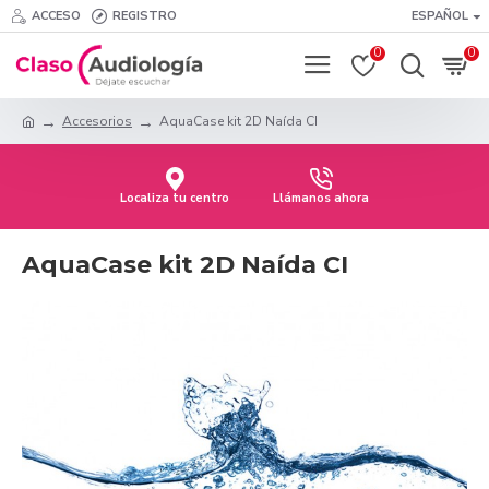
ACCESO
REGISTRO
ESPAÑOL
0
0
Accesorios
AquaCase kit 2D Naída CI
Localiza tu centro
Llámanos ahora
AquaCase kit 2D Naída CI