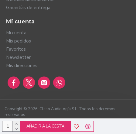
Garantías de entrega
Mi cuenta
Mi cuenta
Este pack incluye:
Mis pedidos
Aqua Case para Naida CI.
Favoritos
Antena AquaMic compatible con HiRes Ultra.
Newsletter
Cubierta de antena AquaMic blanca.
Mis direcciones
Cable acuático blanco de 61 cm.
Clip de sujeción AquaCase.
Brazalete de sujeción.
Copyright ©
2026
, Claso Audiología S.L. Todos los derechos
reservados.
AÑADIR A LA CESTA