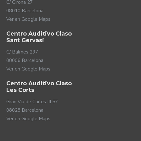
C/ Girona 27
08010 Barcelona
Ver en Google Maps
Centro Auditivo Claso
Sant Gervasi
C/ Balmes 297
08006 Barcelona
Ver en Google Maps
Centro Auditivo Claso
Les Corts
Que el ruido no te pare
Gran Via de Carles III 57
08028 Barcelona
Uno de los principales problemas que afrontan las
Ver en Google Maps
personas con pérdida auditiva es entender las
conversaciones en ambientes ruidosos y cambiantes.
Los audífonos Naída Lumity incorporan un sensor de