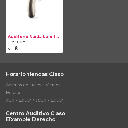
mucho mejor las conversas sea cual sea el ambiente
que te rodea.
Todos conocemos a alguien que habla más bajo
que los demás. Con Speech Enhancer
(Potenciador del habla), los Naída Lumity dan
Audífono Naída Lumity L30 PR
fuerza a las voces suaves o lejanas en los
1.299,00€
ambientes más tranquilos. De esta manera, se
reduce el esfuerzo necesario para entender
correctamente.
La nueva función automática SpeechSensor hace
que tus audífonos detecten la fuente de voz
Horario tiendas Claso
principal, ya sea enfrente, a los lados o detrás.
De esta manera, al centrar sus micrófonos en la
Abrimos de Lunes a Viernes.
voz, garantizan que puedas entender el habla lo
Horario:
mejor posible provenga de donde provenga.
9:30 - 13:30h / 15:30 - 19:30h
Centro Auditivo Claso
Eixample Derecho