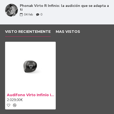
ambiente.
Phonak Virto R Infinio: la audición que se adapta a
ti
Speech Enhancer (Enfatizador del habla) está
04
feb
0
centrado en dar un impulso mayor a las voces
especialmente suaves o en la distancia en los
ambientes sonoros más tranquilos. De esta
VISTO RECIENTEMENTE
MAS VISTOS
manera, debes esforzarte mucho menos para
entender aquellas personas que hablan
especialmente bajo.
SpeechSensor es una función automática que
detecta la fuente de voz principal y centra sus
micrófonos en la dirección des de donde se
emite ya sea enfrente, a los lados o detrás. De
esta manera, garantizan el máximo
entendimiento del habla desde cualquier
dirección.
Audífono Virto Infinio I70 R
2.029,00€