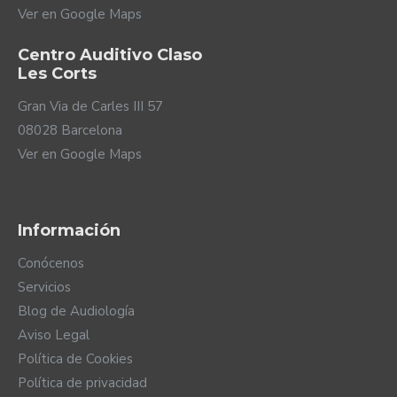
Ver en Google Maps
Si nos movemos, nuestro entorno sonoro va
cambiando sin parar. Los Virto Infinio R reconocen
Centro Auditivo Claso
si estás estático o desplazándote gracias a su
Les Corts
sensor de movimiento. De esta manera, varían su
funcionamiento de manera rápida y eficaz para
Gran Via de Carles III 57
poder adaptarse a cualquier situación cambiante.
08028 Barcelona
El resultado es que entiendes perfectamente la
Ver en Google Maps
conversa aunque estés en movimiento.
En el mundo hay muchas clases de ruidos
diferentes. Un ruido de fondo contínuo es
totalmente distinto que otro que sucede de
Información
golpe en un instante o un ruido suave que suena
sin parar. Estos sonidos tienen características
Conócenos
totalmente distintas y tus audífonos Virto Infinio
Servicios
R reconocen estas diferencias para así actuar de
Blog de Audiología
manera diferente dependiendo de la naturaleza
Aviso Legal
del ruido. Todo este funcionamiento es
totalmente automático pero puedes
Política de Cookies
personalizarlo en tiempo real gracias a la
Política de privacidad
aplicación móvil myPhonak.