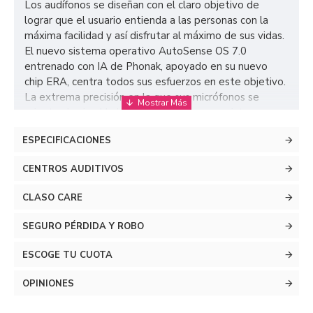
Los audífonos se diseñan con el claro objetivo de
lograr que el usuario entienda a las personas con la
máxima facilidad y así disfrutar al máximo de sus vidas.
El nuevo sistema operativo AutoSense OS 7.0
entrenado con IA de Phonak, apoyado en su nuevo
chip ERA, centra todos sus esfuerzos en este objetivo.
La extrema precisión en la que sus micrófonos se
orientan hacia el habla combinada con sus sistemas
para detectar, clasificar y reducir los ruidos del
ESPECIFICACIONES
ambiente logran que este puntero sistema operativo
exprima al máximo tu audición. Sea como sea tu día a
CENTROS AUDITIVOS
día, los nuevos Virto Infinio R se adaptan a tí y a los
lugares en los que estás. ¡Escucha los sonidos de
CLASO CARE
la vida!
SEGURO PÉRDIDA Y ROBO
ESCOGE TU CUOTA
OPINIONES