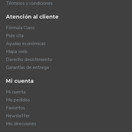
Términos y condiciones
Atención al cliente
Fórmula Claso
Pide cita
Ayudas económicas
Mapa web
Derecho desistimiento
Garantías de entrega
Conectividad universal
Mi cuenta
Hoy en día vivimos conectados y tus Virto Infinio R no
Mi cuenta
se quedan atrás. Estos audífonos pueden emparejarse
Mis pedidos
con hasta ocho dispositivos con Bluetooth y
Favoritos
mantenerse conectados con dos aparatos diferentes a
Newsletter
la vez.
Mis direcciones
Virto Infinio R dispone de conectividad universal.