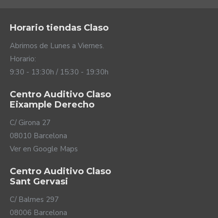
Horario tiendas Claso
Abrimos de Lunes a Viernes.
Horario:
9:30 - 13:30h / 15:30 - 19:30h
Cómodo en entornos
ruidosos
Centro Auditivo Claso
Eixample Derecho
El peor enemigo de las personas con pérdida auditiva
C/ Girona 27
son los entornos ruidosos y en constante cambio ya
08010 Barcelona
que dificultan el entendimiento del habla. Los
Ver en Google Maps
audífonos Virto Infinio R incorporan un sensor de
movimiento con el que analizan tus gestos y
Centro Auditivo Claso
movimientos y así mejorar el funcionamiento de tus
Sant Gervasi
audífonos en esos ambientes más complicados.
Además, clasifican el ruido ambiente en diferentes
C/ Balmes 297
tipos para adaptarse de una manera más precisa al
08006 Barcelona
entorno que te rodea.