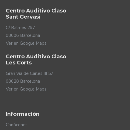
Centro Auditivo Claso
Sant Gervasi
C/ Balmes 297
08006 Barcelona
Ver en Google Maps
Centro Auditivo Claso
Les Corts
Que el ruido no te pare
Gran Via de Carles III 57
08028 Barcelona
Uno de los principales problemas que afrontan las
Ver en Google Maps
personas con pérdida auditiva es entender las
conversaciones en ambientes ruidosos y cambiantes.
Los audífonos Naída Lumity son capaces de reconocer
diferentes tipos de ruidos para actuar de manera
Información
distinta según el caso.
Conócenos
Ruidos de fondo, golpes de sopetón, sonidos