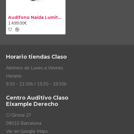
Todos conocemos a alguien que habla más bajo
que los demás. Con Speech Enhancer
(Potenciador del habla), los Naída Lumity dan
Audífono Naída Lumity L50 UP
fuerza a las voces suaves o lejanas en los
1.499,00€
ambientes más tranquilos. De esta manera, se
reduce el esfuerzo necesario para entender
correctamente.
La nueva función automática SpeechSensor hace
que tus audífonos detecten la fuente de voz
Horario tiendas Claso
principal, ya sea enfrente, a los lados o detrás.
De esta manera, al centrar sus micrófonos en la
Abrimos de Lunes a Viernes.
voz, garantizan que puedas entender el habla lo
Horario:
mejor posible provenga de donde provenga.
9:30 - 13:30h / 15:30 - 19:30h
Centro Auditivo Claso
Eixample Derecho
C/ Girona 27
08010 Barcelona
Ver en Google Maps