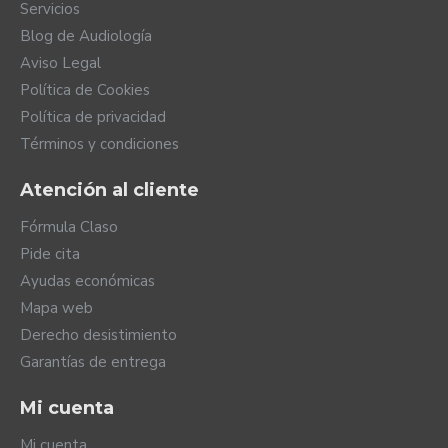
Servicios
suaves pero continuos… No todos los ruidos son
Blog de Audiología
iguales y tus Naída Lumity lo saben y actúan en
Aviso Legal
consecuencia dependiendo de la naturaleza del
ruido molesto de manera totalmente
Política de Cookies
automática. Además, si quieres puedes
Política de privacidad
personalizar como actúan sus sistemas de
Términos y condiciones
reducción de ruido en tiempo real mediante la
aplicación móvil myPhonak.
Atención al cliente
Fórmula Claso
Pide cita
Ayudas económicas
Mapa web
Derecho desistimiento
Garantías de entrega
Mi cuenta
Mi cuenta