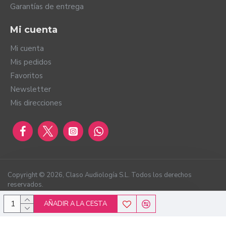
Garantías de entrega
Mi cuenta
Mi cuenta
Mis pedidos
Favoritos
Newsletter
Mis direcciones
Copyright ©
2026
, Claso Audiología S.L. Todos los derechos
reservados.
AÑADIR A LA CESTA