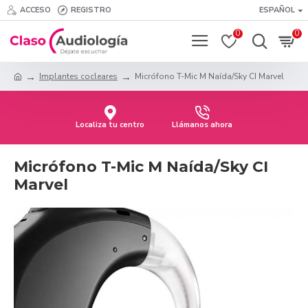
ACCESO
REGISTRO
ESPAÑOL
0
0
Implantes cocleares
Micrófono T-Mic M Naída/Sky CI Marvel
Localiza tu centro
Llámanos ahora
Micrófono T-Mic M Naída/Sky CI
Marvel