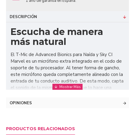
1 año de garantía en España.
DESCRIPCIÓN
Escucha de manera
más natural
El T-Mic de Advanced Bionics para Naída y Sky CI
Marvel es un micrófono extra integrado en el codo de
soporte de tu procesador. Al tener forma de gancho,
este micrófono queda completamente alineado con la
entrada de tu conducto auditivo. De esta modo, capta
el sonido de la misma manera en que lo hace una
persona sin pérdida auditiva: aprovechando la forma
propia de la oreja. Además, está disponible en tres
OPINIONES
tallas diferentes para que lo pueda disfrutar todo el
mundo, desde los adultos a los niños.
PRODUCTOS RELACIONADOS