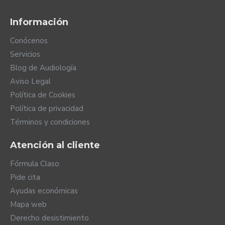
ruidosos.
Puedes utilizar auriculares o llevarte el teléfono
Información
al oído para conversar.
Disponible en tres tallas para todas las edades.
Conócenos
Fácil montaje.
Servicios
Para disfrutar de su uso, es necesaria su
Blog de Audiología
activación en la programación del procesador.
Aviso Legal
Consulte con su programador de Advanced
Política de Cookies
Bionics.
Política de privacidad
Términos y condiciones
Atención al cliente
Fórmula Claso
Pide cita
Ayudas económicas
Mapa web
Derecho desistimiento