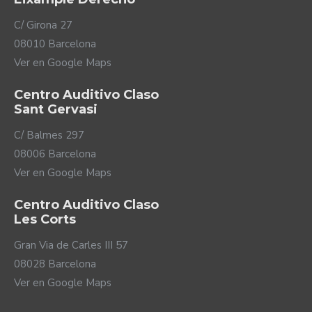
utilizar el teléfono acercándolo al oído o usar
C/ Girona 27
auriculares, ya sean cascos o de botón. La elección
08010 Barcelona
sobre cómo te relacionas con tus dispositivos está
totalmente en tus manos.
Ver en Google Maps
Centro Auditivo Claso
Sant Gervasi
C/ Balmes 297
08006 Barcelona
Ver en Google Maps
Centro Auditivo Claso
Características:
Les Corts
Compatible con los procesadores Naída CI
Gran Via de Carles III 57
Marvel y Sky CI Marvel.
08028 Barcelona
Audición más natural aprovechando la forma de
Ver en Google Maps
tu oreja.
Mejor comprensión del habla, incluso en entornos