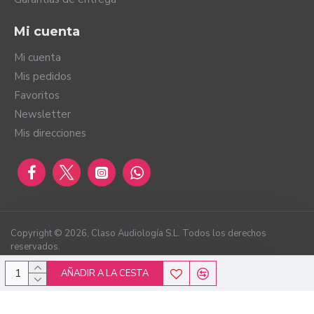
Mi cuenta
Mi cuenta
Mis pedidos
Favoritos
Newsletter
Mis direcciones
Copyright ©
2026
, Claso Audiología S.L. Todos los derechos
reservados.
AÑADIR A LA CESTA