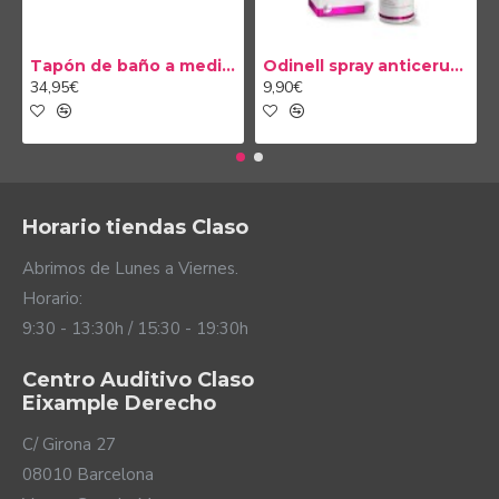
Tapón de baño a medida
Odinell spray anticerumen 50ml
34,95€
9,90€
Horario tiendas Claso
Abrimos de Lunes a Viernes.
Horario:
9:30 - 13:30h / 15:30 - 19:30h
Centro Auditivo Claso
Eixample Derecho
C/ Girona 27
08010 Barcelona