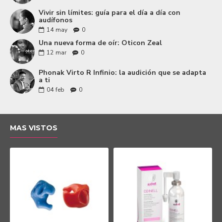
Vivir sin límites: guía para el día a día con
audífonos
14
may
0
Una nueva forma de oír: Oticon Zeal
12
mar
0
Phonak Virto R Infinio: la audición que se adapta
a ti
04
feb
0
MAS VISTOS