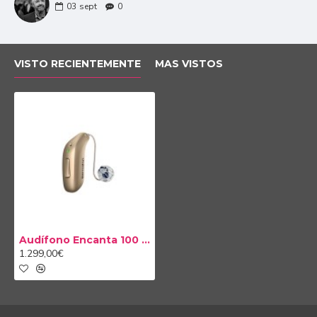
03
sept
0
sopetón... Los Encanta son capaces de reconocer
todas estas diferencias y actuar de manera distinta
dependiendo del tipo de ruido que detectan. Además,
también atenuan el ruido del viento e incluso los que
VISTO RECIENTEMENTE
MAS VISTOS
se generan por contacto directo con tus audífonos
como, por ejemplo, el del pelo rozando los micrófonos
de tus audífonos. Todo ello, combinado con la
tecnología de direccionalidad Smart Sensor, te asegura
el máximo entendimiento y comodidad estés donde
estés.
Audífono Encanta 100 miniRITE
1.299,00€