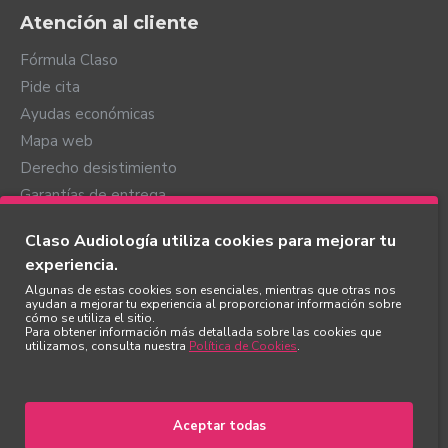
móviles con sistema operativo IOS mediante el
Atención al cliente
sistema Made for iPhone. Por otro lado, Bernafon te
sigue ofreciendo su amplia gama de accesorios como
Fórmula Claso
el discreto micrófono a distancia Soundclip-A, que a su
Pide cita
vez te permite conectarlos a móviles no compatibles,
Ayudas económicas
o el adaptador TV-A que te permite escuchar la
televisión directamente en tus audífonos y de manera
Mapa web
independiente del volumen del altavoz del
Derecho desistimiento
televisor. Bernafon te ofrece toda la comodidad de la
Garantías de entrega
vida sin cables.
Mi cuenta
Claso Audiología utiliza cookies para mejorar tu
experiencia.
Mi cuenta
Algunas de estas cookies son esenciales, mientras que otras nos
Mis pedidos
ayudan a mejorar tu experiencia al proporcionar información sobre
cómo se utiliza el sitio.
Favoritos
Para obtener información más detallada sobre las cookies que
utilizamos, consulta nuestra
Política de Cookies
.
Newsletter
Mis direcciones
Aceptar todas