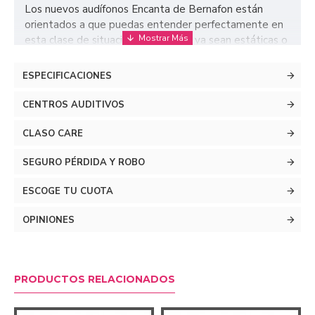
Los nuevos audífonos Encanta de Bernafon están
orientados a que puedas entender perfectamente en
esta clase de situaciones grupales, ya sean estáticas o
en movimiento. Para ello, incluyen la nueva tecnología
Smart Sensor que detacta tus movimientos de cabeza
ESPECIFICACIONES
y corporales para analizar hacia dónde estás prestando
atención y cómo te estás moviendo. De esta manera
CENTROS AUDITIVOS
pueden regular perfectamente la direccionalidad de
sus micrófonos y reconocer mucho mejor el ruido
CLASO CARE
ambiente que deben reducir. ¡Disfruta de tu vida social
SEGURO PÉRDIDA Y ROBO
con Encanta!
ESCOGE TU CUOTA
OPINIONES
PRODUCTOS RELACIONADOS