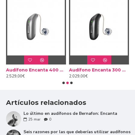
Ruidos diferentes,
soluciones diferentes
nafon Soundclip-A
Audífono Encanta 400 miniRITE
Audífono Encanta 300 miniRITE
2.529,00€
2.029,00€
1
Los ambientes ruidosos suelen dificultar
considerablemente el entendimiento e incluso ser
incómodos para el usuario. Los audífonos Encanta de
Artículos relacionados
Bernafon han llegado para acabar con este problema.
El mundo es un lugar vivo y cambiante y, como tal, los
Lo último en audífonos de Bernafon: Encanta
ruidos que podemos encontrar también son de
25
mar
0
diferente naturaleza. Ruidos ambientales de fondo,
sonidos suaves pero contínuos, golpes súbitos de
Seis razones por las que deberías utilizar audífonos