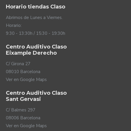
Horario tiendas Claso
Carga ultrarrápida
Abrimos de Lunes a Viernes.
Los nuevos audífonos recargables Encanta
Horario:
miniRITE utilizan una batería de ion-litio de carga
9:30 - 13:30h / 15:30 - 19:30h
rápida. En tan solo 2 horas puedes tener totalmente
cargados tus audífonos para 24 horas de audición. A
Centro Auditivo Claso
parte de esto, su sistema de carga está diseñado para
Eixample Derecho
que puedas disponer de 16 horas de energía en tan
solo 1 hora y de 4 horas de funcionamiento en tan solo
C/ Girona 27
15 minutos. Además, su manejo es sencillo e intuitivo.
08010 Barcelona
No tienes más que poner tus audífonos en sus
Ver en Google Maps
respectivas ranuras y listo. Sin preocuparte de
conexiones complicadas ni nada.
Centro Auditivo Claso
Sant Gervasi
C/ Balmes 297
08006 Barcelona
Ver en Google Maps