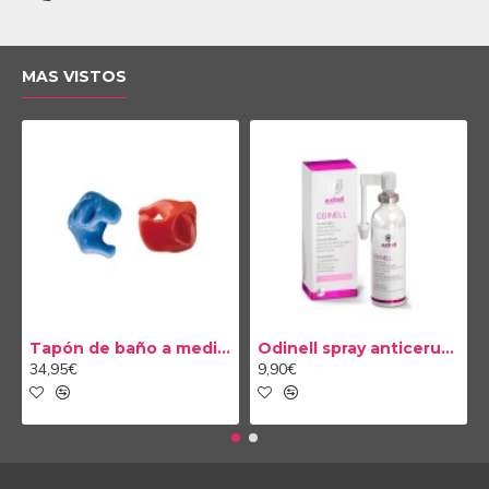
MAS VISTOS
Tapón de baño a medida
Odinell spray anticerumen 50ml
34,95€
9,90€