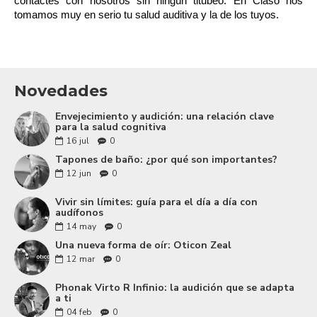
contactes con nosotros sin ningún titubeo. En Claso nos 
tomamos muy en serio tu salud auditiva y la de los tuyos.
Novedades
Envejecimiento y audición: una relación clave
para la salud cognitiva
16
jul
0
Tapones de baño: ¿por qué son importantes?
12
jun
0
Vivir sin límites: guía para el día a día con
audífonos
14
may
0
Una nueva forma de oír: Oticon Zeal
12
mar
0
Phonak Virto R Infinio: la audición que se adapta
a ti
04
feb
0