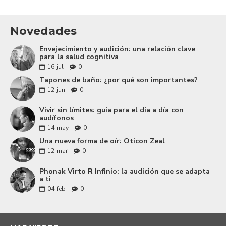
Novedades
Envejecimiento y audición: una relación clave
para la salud cognitiva
16
jul
0
Tapones de baño: ¿por qué son importantes?
12
jun
0
Vivir sin límites: guía para el día a día con
audífonos
14
may
0
Una nueva forma de oír: Oticon Zeal
12
mar
0
Phonak Virto R Infinio: la audición que se adapta
a ti
04
feb
0