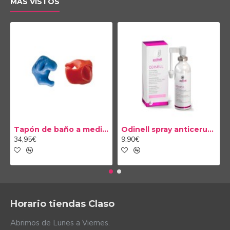
MAS VISTOS
Tapón de baño a medida
Odinell spray anticerumen 50ml
34,95€
9,90€
Horario tiendas Claso
Abrimos de Lunes a Viernes.