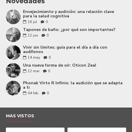
Novedades
Envejecimiento y audición: una relación clave
para la salud cognitiva
16
jul
0
Tapones de baño: ¿por qué son importantes?
12
jun
0
Vivir sin límites: guía para el día a día con
audífonos
14
may
0
Una nueva forma de oír: Oticon Zeal
12
mar
0
Phonak Virto R Infinio: la audición que se adapta
a ti
04
feb
0
MAS VISTOS