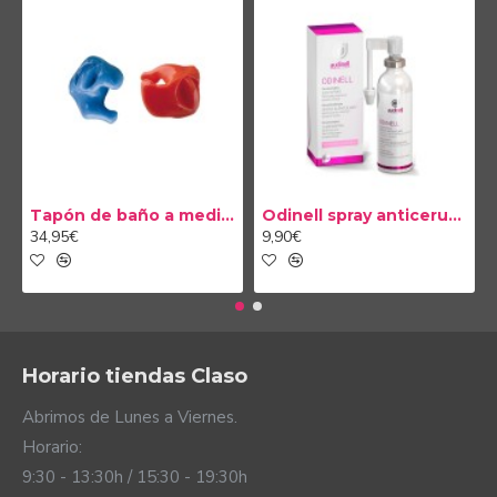
Tapón de baño a medida
Odinell spray anticerumen 50ml
34,95€
9,90€
Horario tiendas Claso
Abrimos de Lunes a Viernes.
Horario:
9:30 - 13:30h / 15:30 - 19:30h