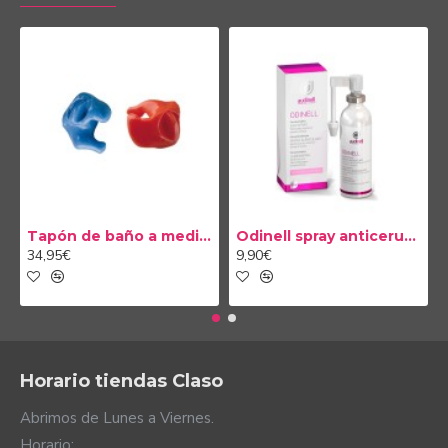
Tapón de baño a medida
Odinell spray anticerumen 50ml
34,95€
9,90€
Horario tiendas Claso
Abrimos de Lunes a Viernes.
Horario: