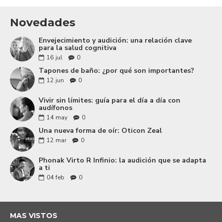
Novedades
Envejecimiento y audición: una relación clave
para la salud cognitiva
16
jul
0
Tapones de baño: ¿por qué son importantes?
12
jun
0
Vivir sin límites: guía para el día a día con
audífonos
14
may
0
Una nueva forma de oír: Oticon Zeal
12
mar
0
Phonak Virto R Infinio: la audición que se adapta
a ti
04
feb
0
MAS VISTOS