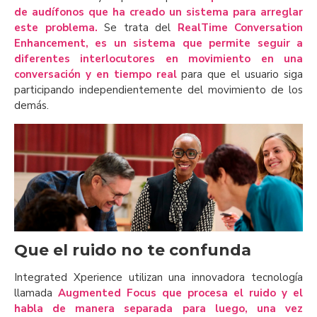
de audífonos que ha creado un sistema para arreglar
este problema.
Se trata del
RealTime Conversation
Enhancement, es un sistema que permite seguir a
diferentes interlocutores en movimiento en una
conversación y en tiempo real
para que el usuario siga
participando independientemente del movimiento de los
demás.
Que el ruido no te confunda
Integrated Xperience utilizan una innovadora tecnología
llamada
Augmented Focus que procesa el ruido y el
habla de manera separada para luego, una vez