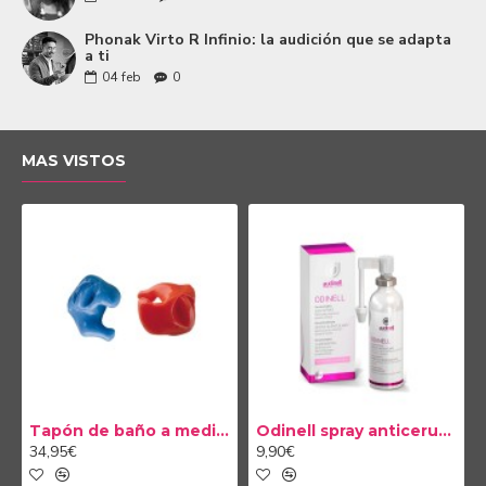
Phonak Virto R Infinio: la audición que se adapta
a ti
04
feb
0
MAS VISTOS
Tapón de baño a medida
Odinell spray anticerumen 50ml
34,95€
9,90€