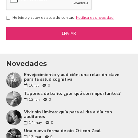
He leído y estoy de acuerdo con las
Política de privacidad
ENVIAR
Novedades
Envejecimiento y audición: una relación clave
para la salud cognitiva
16
jul
0
Tapones de baño: ¿por qué son importantes?
12
jun
0
Vivir sin límites: guía para el día a día con
audífonos
14
may
0
Una nueva forma de oír: Oticon Zeal
12
mar
0