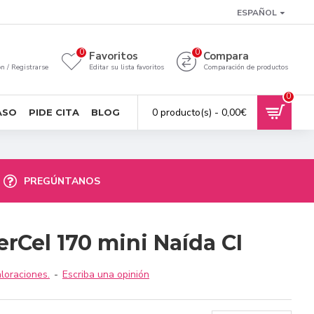
ESPAÑOL
0
0
a
Favoritos
Compara
ón / Registrarse
Editar su lista favoritos
Comparación de productos
0
0 producto(s) - 0,00€
ASO
PIDE CITA
BLOG
PREGÚNTANOS
rCel 170 mini Naída CI
loraciones.
-
Escriba una opinión