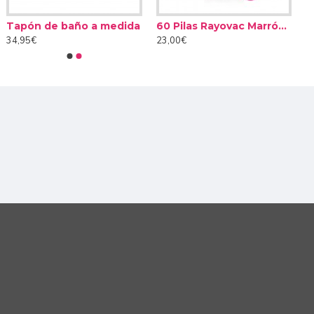
Tapón de baño a medida
60 Pilas Rayovac Marrón tipo 312 (10 packs)
34,95€
23,00€