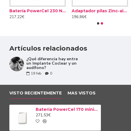
ría PowerCel 170 Naída CI
Batería PowerCel 230 Naída CI
Adaptador pilas Zinc-aire Naída CI
Filtros anticerumen Cerustop
Pastillas secantes Dry Bri
Necesitan el cargador PowerCel de Advanced Bionic
217,22€
196,86€
8,50€
14,90€
Compatibles con Naída CI Q30, Naída CI Q70 y Naíd
Aproximadamente 18 horas de energía en función de
Compatible con AquaCase.
Disponibles en varios colores para combinarlos con 
Artículos relacionados
¿Qué diferencia hay entre
un Implante Coclear y un
audífono?
19
feb
0
VISTO RECIENTEMENTE
MAS VISTOS
Batería PowerCel 170 mini Naída CI
271,53€