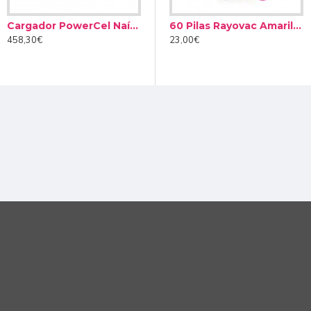
Cargador PowerCel Naída CI
k II
Spray de limpieza Audinell 100ml
60 Pilas Rayovac Amarilla tipo 10 (10 packs)
s para recargarse.
458,30€
12,00€
23,00€
a CI Q90.
 su uso.
tu procesador.