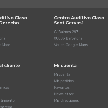
ditivo Claso
Centro Auditivo Claso
 Derecho
Sant Gervasi
C/ Balmes 297
ona
08006 Barcelona
e Maps
Ver en Google Maps
l cliente
Mi cuenta
o
Mi cuenta
Mis pedidos
micas
Favoritos
Newsletter
stimiento
Mis direcciones
entrega