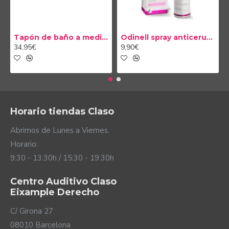
Tapón de baño a medida
Odinell spray anticerumen 50ml
34,95€
9,90€
Horario tiendas Claso
Abrimos de Lunes a Viernes.
Horario:
9:30 - 13:30h / 15:30 - 19:30h
Centro Auditivo Claso
Eixample Derecho
C/ Girona 27
08010 Barcelona