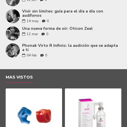
Vivir sin límites: guía para el día a día con
audífonos
14
may
0
Una nueva forma de oír: Oticon Zeal
12
mar
0
Phonak Virto R Infinio: la audición que se adapta
a ti
04
feb
0
MAS VISTOS