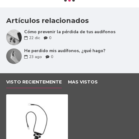
Cordón de sujeción para evitar que tus audífonos
caigan.
Fácil de utilizar.
Artículos relacionados
Cómodo y seguro.
Ideal para deportistas y niños.
Cómo prevenir la pérdida de tus audífonos
22
dic
0
He perdido mis audífonos, ¿qué hago?
23
ago
0
VISTO RECIENTEMENTE
MAS VISTOS