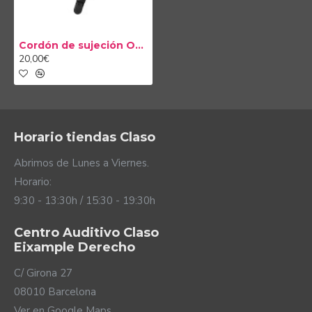
Cordón de sujeción Otoclip
20,00€
Horario tiendas Claso
Abrimos de Lunes a Viernes.
Horario:
9:30 - 13:30h / 15:30 - 19:30h
Centro Auditivo Claso
Eixample Derecho
C/ Girona 27
08010 Barcelona
Ver en Google Maps