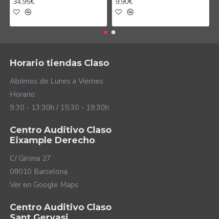
34,95€
9,90€
Horario tiendas Claso
Abrimos de Lunes a Viernes.
Horario:
9:30 - 13:30h / 15:30 - 19:30h
Centro Auditivo Claso
Eixample Derecho
C/ Girona 27
08010 Barcelona
Ver en Google Maps
Centro Auditivo Claso
Sant Gervasi